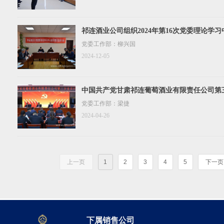
祁连酒业公司组织2024年第16次党委理论学
党委工作部：柳兴国
2024-12-05
中国共产党甘肃祁连葡萄酒业有限责任公司第
召开
党委工作部：梁捷
2024-04-26
上一页
1
2
3
4
5
下一页
下属销售公司